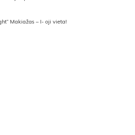
ht” Makiažas – I- oji vieta!