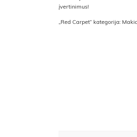
įvertinimus!
„Red Carpet” kategorija: Makiaž
Post