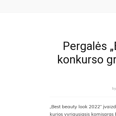
Pergalės „
konkurso gr
b
„Best beauty look 2022” įvaizd
kurios vyriausiasis komisaras