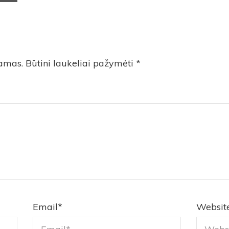
iamas.
Būtini laukeliai pažymėti
*
Email
*
Websit