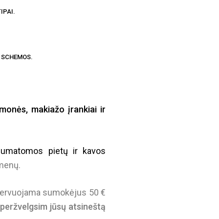
IPAI.
O SCHEMOS.
onės, makiažo įrankiai ir
umatomos pietų ir kavos
smenų.
zervuojama sumokėjus 50 €
r peržvelgsim jūsų atsineštą