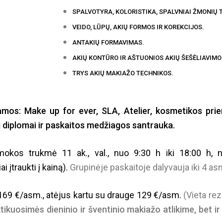
SPALVOTYRA, KOLORISTIKA, SPALVNIAI ŽMONIŲ T
VEIDO, LŪPŲ, AKIŲ FORMOS IR KOREKCIJOS.
ANTAKIŲ FORMAVIMAS.
AKIŲ KONTŪRO IR AŠTUONIOS AKIŲ ŠEŠĖLIAVIM
TRYS AKIŲ MAKIAŽO TECHNIKOS.
: Make up for ever, SLA, Atelier,
kosmetikos priem
 diplomai ir paskaitos medžiagos santrauka.
trukmė 11 ak., val., nuo 9:30 h iki 18:00 h, n
i įtraukti į kainą).
Grupinėje paskaitoje dalyvauja iki 4 a
69 €/asm., atėjus kartu su drauge 129 €/asm.
(
Vieta re
tikuosimės dieninio ir šventinio makiažo atlikime, bet i