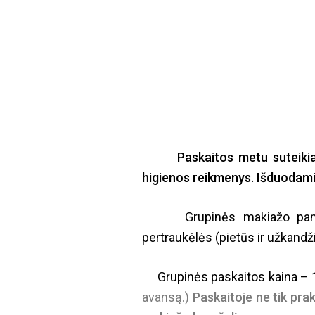
Paskaitos metu suteikiamos
higienos reikmenys. Išduodami
Grupinės makiažo pamokos 
pertraukėlės (pietūs ir užkandžia
Grupinės paskaitos kaina – 1
avansą.)
Paskaitoje ne tik prak